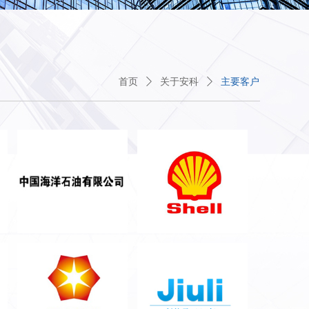
首页
ꄲ
关于安科
ꄲ
主要客户