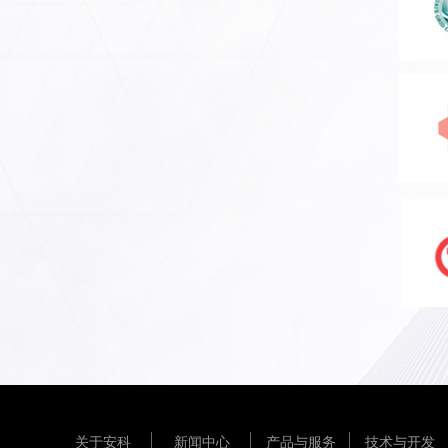
关于安科
新闻中心
产品与服务
技术与开发