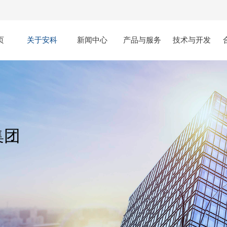
页
关于安科
新闻中心
产品与服务
技术与开发
集团