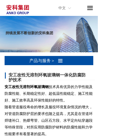
낀
首页
끀
中文
ꀅ
关于安科
持续发展不断创新的安科集团
新闻中心
产品与服务
产品与服务＞
끀
技术与开发
安工改性无溶剂环氧玻璃钢一体化防腐防
合作与交流
护技术
安工改性无溶剂环氧玻璃钢
技术具有优异的力学性能及
人力资源
防腐性能、长期稳定性好、超低温性能稳定、施工性能
好、施工效率高及环保性能好的特性。
子公司入口
随着管道服役寿命的增长及服役环境复杂情况的增大，
对管道防腐防护层的要求也随之提高，尤其是在管道环
联系我们
焊缝补口、热煨弯管、山区石方段、水平定向钻穿越段
等特殊管段，对所应用防腐防护材料的防腐性能和力学
性能要求有着显著的提高。